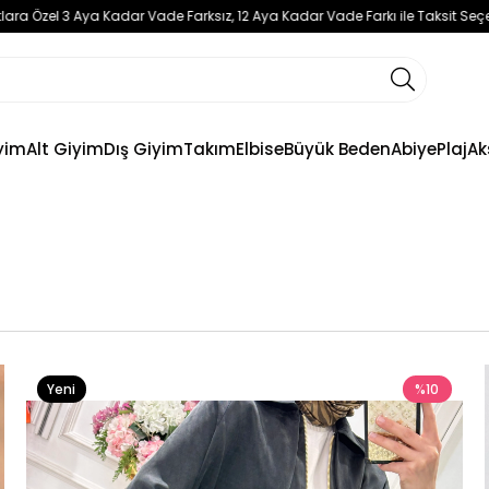
 Kadar Vade Farksız, 12 Aya Kadar Vade Farkı ile Taksit Seçeneklerimiz Bulu
yim
Alt Giyim
Dış Giyim
Takım
Elbise
Büyük Beden
Abiye
Plaj
Ak
Yeni
%10
Ürün