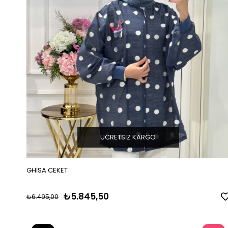
ÜCRETSIZ KARGO
GHİSA CEKET
₺5.845,50
₺6.495,00