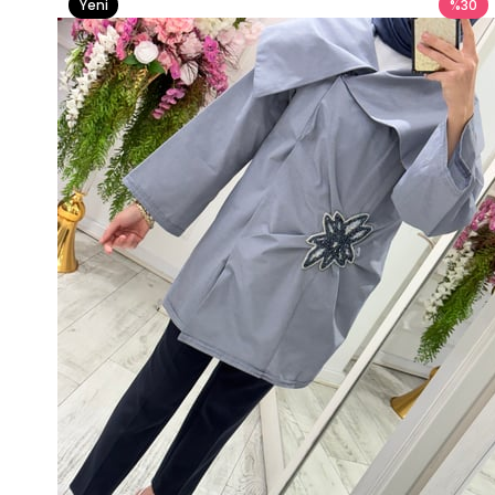
Yeni
%30
Ürün