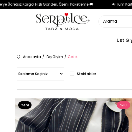
go! Hızlı Gönderi, Özenli Paketleme 🚚
📢 Tüm Kartlara Özel 3 Aya
Üst Gi
Anasayfa
Dış Giyim
Ceket
Stoktakiler
Yeni
%10
Ürün