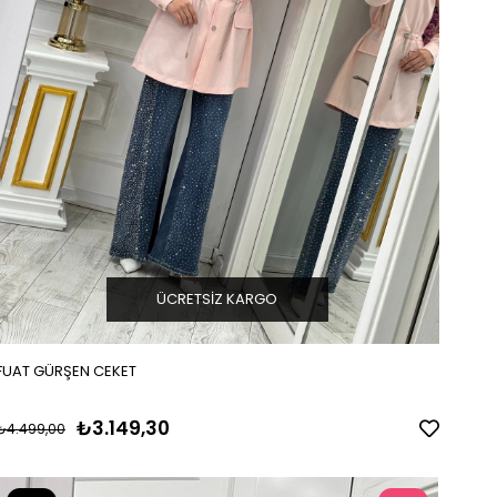
ÜCRETSIZ KARGO
FUAT GÜRŞEN CEKET
₺3.149,30
₺4.499,00