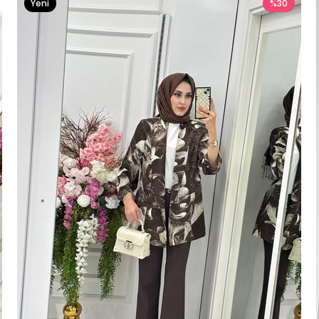
Yeni
%30
Ürün