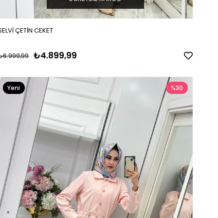
SELVİ ÇETİN CEKET
₺4.899,99
₺6.999,99
Yeni
%30
Ürün