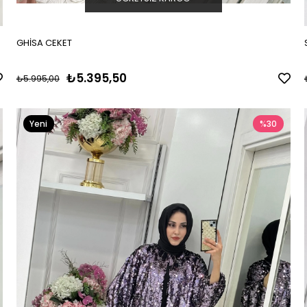
GHİSA CEKET
₺5.395,50
₺5.995,00
Yeni
%30
Ürün