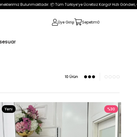
nmaktadır. 📦 Tüm Türkiye’ye Ücretsiz Kargo! Hızlı Gönderi, Özenli Paketlem
Üye Girişi
Sepetim
0
sesuar
10 Ürün
Yeni
%30
Ürün