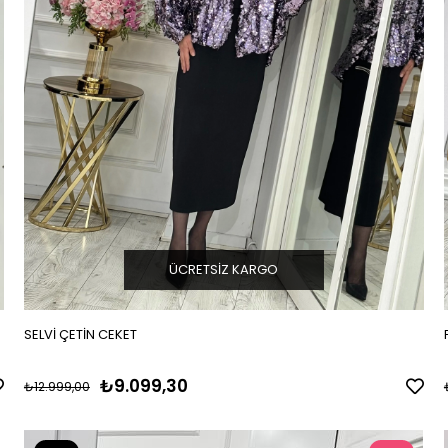
ÜCRETSIZ KARGO
SELVİ ÇETİN CEKET
₺9.099,30
₺12.999,00