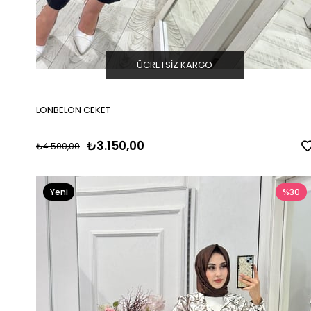
ÜCRETSIZ KARGO
LONBELON CEKET
₺3.150,00
₺4.500,00
Yeni
%30
Ürün