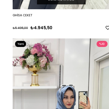
GHİSA CEKET
₺4.945,50
₺5.495,00
Yeni
%10
Ürün