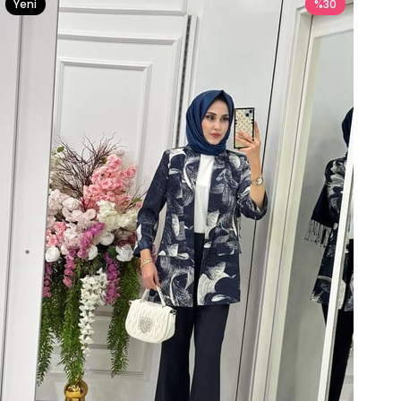
Yeni
%30
Ürün