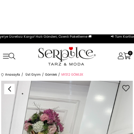
e Ücretsiz Kargo! Hızlı Gönderi, Özenli Paketleme 🚚
📢 Tüm Kartlara Ö
0
Anasayfa
Üst Giyim
Gömlek
MY312 GÖMLEK