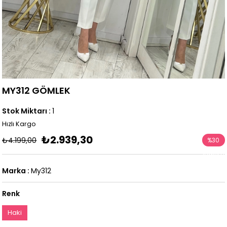
MY312 GÖMLEK
Stok Miktarı
:
1
Hızlı Kargo
₺2.939,30
₺4.199,00
%
30
İndirim
Marka
:
My312
Renk
Haki