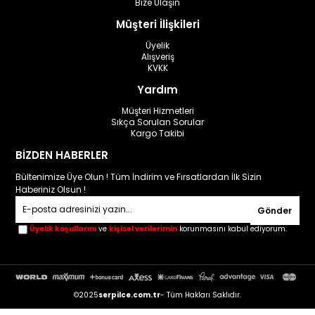
Bize Ulaşın
Müşteri İlişkileri
Üyelik
Alışveriş
KVKK
Yardım
Müşteri Hizmetleri
Sıkça Sorulan Sorular
Kargo Takibi
BİZDEN HABERLER
Bültenimize Üye Olun ! Tüm İndirim ve Fırsatlardan İlk Sizin
Haberiniz Olsun !
Gönder
Üyelik koşullarını
ve
kişisel verilerimin
korunmasını kabul ediyorum.
©2025
serpilce.com.tr
- Tüm Hakları Saklıdır.