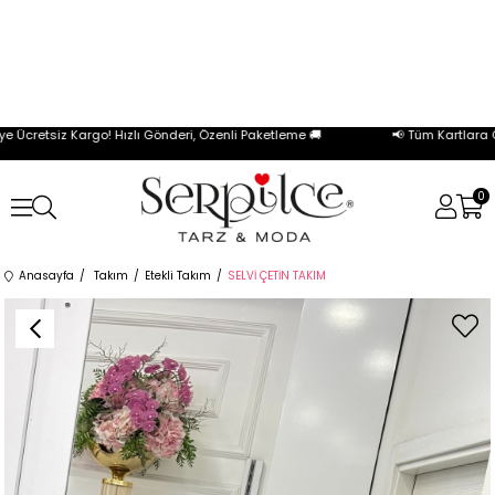
Ücretsiz Kargo! Hızlı Gönderi, Özenli Paketleme 🚚
📢 Tüm Kartlara Öz
0
Anasayfa
Takım
Etekli Takım
SELVİ ÇETİN TAKIM