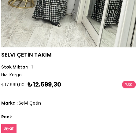
SELVİ ÇETİN TAKIM
Stok Miktarı
:
1
Hızlı Kargo
₺12.599,30
₺17.999,00
%
30
İndirim
Marka
:
Selvi Çetin
Renk
Siyah