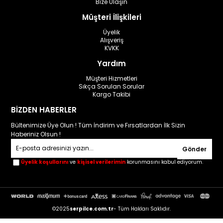
Bize Ulaşın
Müşteri İlişkileri
Üyelik
Alışveriş
KVKK
Yardım
Müşteri Hizmetleri
Sıkça Sorulan Sorular
Kargo Takibi
BİZDEN HABERLER
Bültenimize Üye Olun ! Tüm İndirim ve Fırsatlardan İlk Sizin
Haberiniz Olsun !
Gönder
Üyelik koşullarını
ve
kişisel verilerimin
korunmasını kabul ediyorum.
©2025
serpilce.com.tr
- Tüm Hakları Saklıdır.