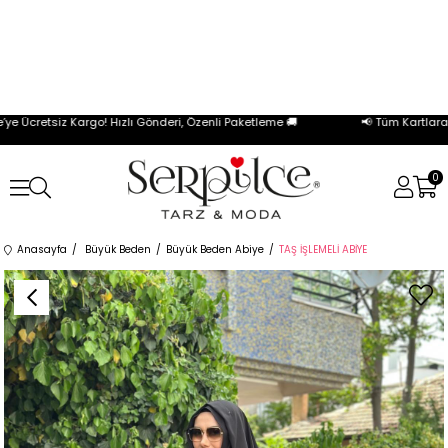
 Ücretsiz Kargo! Hızlı Gönderi, Özenli Paketleme 🚚
📢 Tüm Kartlara Öz
0
Anasayfa
Büyük Beden
Büyük Beden Abiye
TAŞ İŞLEMELİ ABİYE